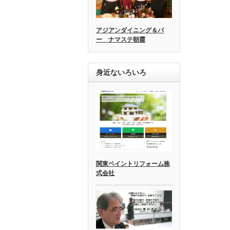
アジアンダイニング＆バ
ー ナマステ朝霞
身近ないろいろ
関東ペイントリフォーム株
式会社