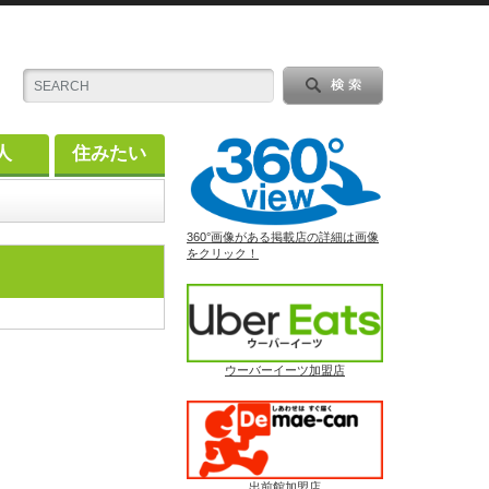
人
住みたい
360°画像がある掲載店の詳細は画像
をクリック！
ウーバーイーツ加盟店
出前館加盟店