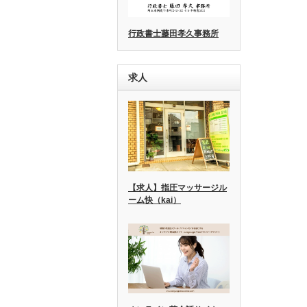
行政書士藤田孝久事務所
求人
【求人】指圧マッサージル
ーム快（kai）