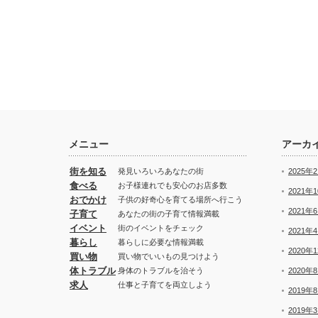
メニュー
アーカ
街を知る
発見いろいろあなたの街
2025年
食べる
お子様連れでも安心のお店多数
2021年
おでかけ
子供の好奇心を育てる場所へ行こう
2021年
子育て
あなたの街の子育て情報満載
イベント
街のイベントをチェック
2021年
暮らし
暮らしに必要な情報満載
2020年
買い物
買い物でいいもの見つけよう
体トラブル
身体のトラブルを治そう
2020年
求人
仕事と子育てを両立しよう
2019年
2019年