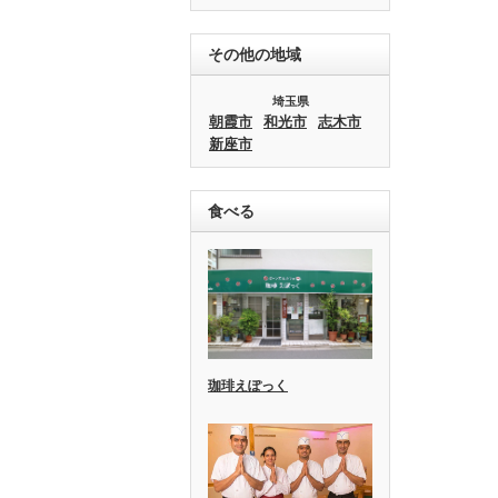
その他の地域
埼玉県
朝霞市
和光市
志木市
新座市
食べる
珈琲えぽっく