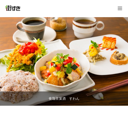
食珈茶菓酒 すわん