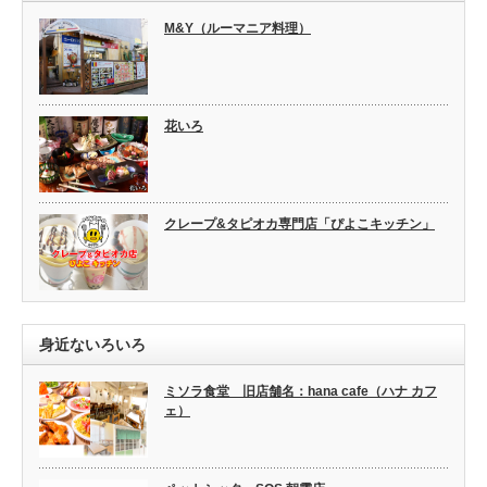
M&Y（ルーマニア料理）
花いろ
クレープ&タピオカ専門店「ぴよこキッチン」
身近ないろいろ
ミソラ食堂 旧店舗名：hana cafe（ハナ カフ
ェ）