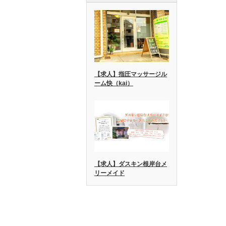
【求人】指圧マッサージル
ーム快（kai）
【求人】ダスキン根岸台メ
リーメイド