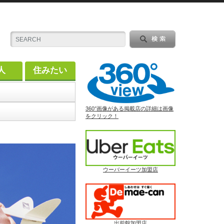
人
住みたい
360°画像がある掲載店の詳細は画像
をクリック！
ウーバーイーツ加盟店
出前館加盟店