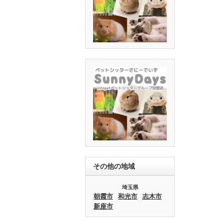
その他の地域
埼玉県
朝霞市
和光市
志木市
新座市