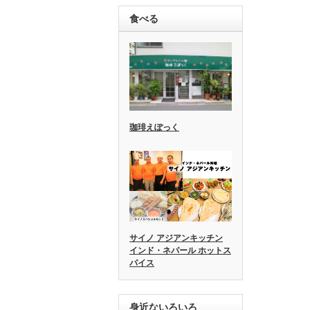
食べる
珈琲えぽっく
サイノ アジアンキッチン
インド・ネパール ホットス
パイス
身近ないろいろ