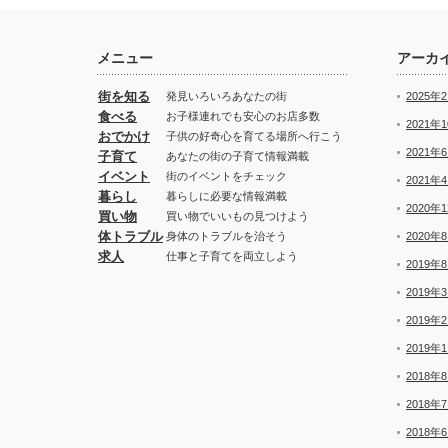
メニュー
アーカ
街を知る
発見いろいろあなたの街
2025年
食べる
お子様連れでも安心のお店多数
2021年
おでかけ
子供の好奇心を育てる場所へ行こう
2021年
子育て
あなたの街の子育て情報満載
イベント
街のイベントをチェック
2021年
暮らし
暮らしに必要な情報満載
2020年
買い物
買い物でいいもの見つけよう
体トラブル
身体のトラブルを治そう
2020年
求人
仕事と子育てを両立しよう
2019年
2019年
2019年
2019年
2018年
2018年
2018年